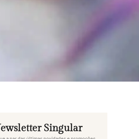
ewsletter Singular
ue a par das últimas novidades e promoções