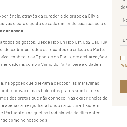
da 
eriência, através da curadoria do grupo da Olivia
usivas e para o gosto de cada um, onde cada passeio é
ua connosco
!
a todos os gostos! Desde Hop On Hop Off, Go2 Car, Tuk
ível descobrir os todos os recantos da cidade do Porto!
ssível conhecer as 7 pontes do Porto, em embarcações
 mercadoria, como o Vinho do Porto, para a cidade e
Pri
sa
, há opções que o levam a descobri as maravilhas
poder provar o mais típico dos pratos sem ter de se
omes dos pratos que não conhece. Nas experiências da
e apenas a mergulhar a fundo na cultura. Existem
de Portugal ou os queijos tradicionais de diferentes
r se come no nosso país.