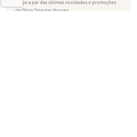
Fique a par das últimas novidades e promoções
da Olivia Singular Houses.
Li e concordo com as
Políticas de Privacidade
e de
.
Cookies