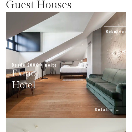
Guest Houses
Reservar
Desde 200€ / noite
Exmo.
Hotel
Detalhe →