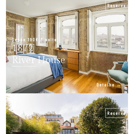
Reservar
Desde 190€ / noite
1872
River House
Detalhe →
Reservar