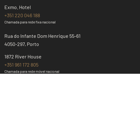
Exmo. Hotel
+351 220 046 188
Chamada para rede fixa nacional
Rua do Infante Dom Henrique 55-61
4050-297, Porto
1872 River House
+351 961 172 805
Chamada para rede móvel nacional
Rua do Infante D. Henrique 133
4050-080, Porto
Marquês Garden House
+351 223 171 059
Chamada para rede fixa nacional
Praça do Marquês de Pombal 70/78